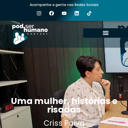
Acompanhe a gente nas Redes Sociais
ÚLTIMOS EPISÓDIOS
EPISÓDIOS ANTERIORES
NOSSOS CANAIS
Uma mulher, histórias e
risadas
Criss Paiva