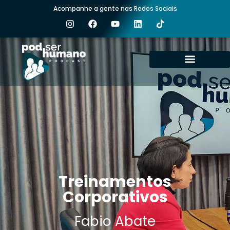
Acompanhe a gente nas Redes Sociais
ÚLTIMOS EPISÓDIOS
EPISÓDIOS ANTERIORES
NOSSOS CANAIS
Treinamentos
Corporativos
Fabio Abate