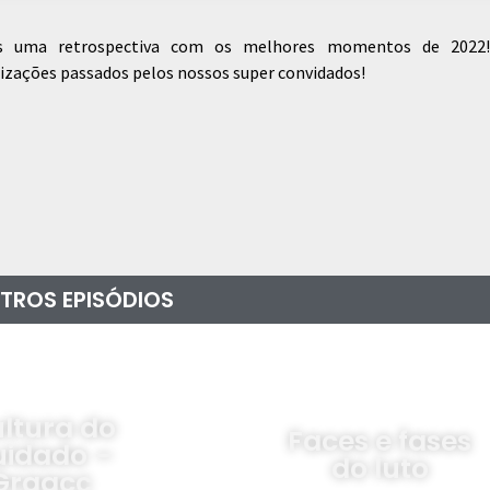
os uma retrospectiva com os melhores momentos de 2022!
izações passados pelos nossos super convidados!
TROS EPISÓDIOS
Novos
es e fases
Humanos e o
do luto
Futuro do