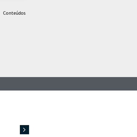
 Conteúdos
Aprendizagem
no século XXI