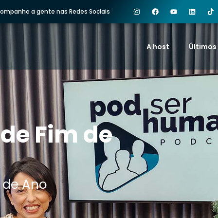
ompanhe a gente nas Redes Sociais
A host
Últimos
 de Fim de
m de Ano