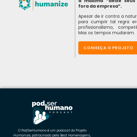
a máxima “deixe seus 
fora da empresa”.
Apesar de ir contra a nat
para cumprir tal regra e
profissionalismo, compet
Mas os tempos mudaram.
CONHEÇA O PROJETO
O PodSerHumano é um podcast do Projeto
Humanize, patrocinado pela Best Homenagens,