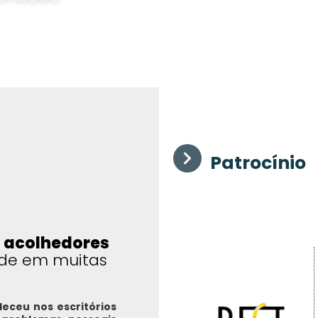
Trabalho
Patrocínio
 acolhedores
ade em muitas
eceu nos escritórios