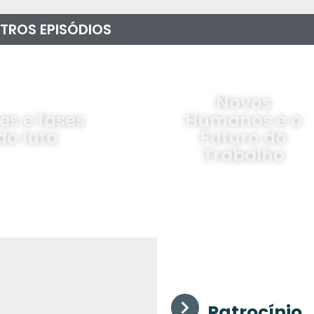
TROS EPISÓDIOS
Novos
es e fases
Humanos e o
do luto
Futuro do
Trabalho
Patrocínio