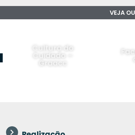
VEJA OU
Cultura do
Fac
Cuidado –
Graacc
Realização