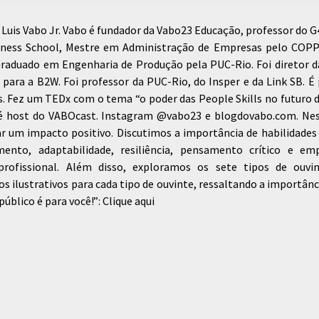
Luis Vabo Jr. Vabo é fundador da Vabo23 Educação, professor do G
iness School, Mestre em Administração de Empresas pelo COP
Graduado em Engenharia de Produção pela PUC-Rio. Foi diretor d
para a B2W. Foi professor da PUC-Rio, do Insper e da Link SB. É 
ps. Fez um TEDx com o tema “o poder das People Skills no futuro 
 e é host do VABOcast. Instagram @vabo23 e blogdovabo.com. Nes
r um impacto positivo. Discutimos a importância de habilidades
mento, adaptabilidade, resiliência, pensamento crítico e em
profissional. Além disso, exploramos os sete tipos de ouvin
los ilustrativos para cada tipo de ouvinte, ressaltando a importânc
público é para você!”: Clique aqui