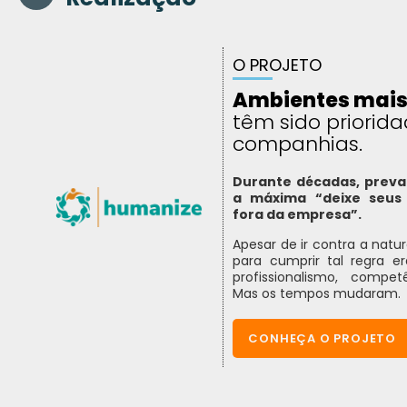
O PROJETO
Ambientes mais
têm sido priorid
companhias.
Durante décadas, preval
a máxima “deixe seus 
fora da empresa”.
Apesar de ir contra a nat
para cumprir tal regra e
profissionalismo, compet
Mas os tempos mudaram.
CONHEÇA O PROJETO