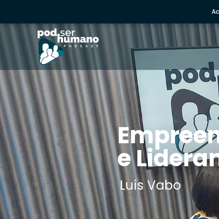
Ac
Empree
e Lidera
Luis Vabo