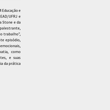
4 Educação e
PEAD/UFRJ e
a Stone e da
palestrante,
do trabalho”,
te episódio,
 emocionais,
patia, como
tes, e suas
ia da prática