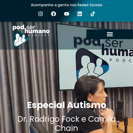
Acompanhe a gente nas Redes Sociais
ÚLTIMOS EPISÓDIOS
EPISÓDIOS ANTERIORES
NOSSOS CANAIS
Especial Autismo
Dr. Rodrigo Fock e Camila
Chain