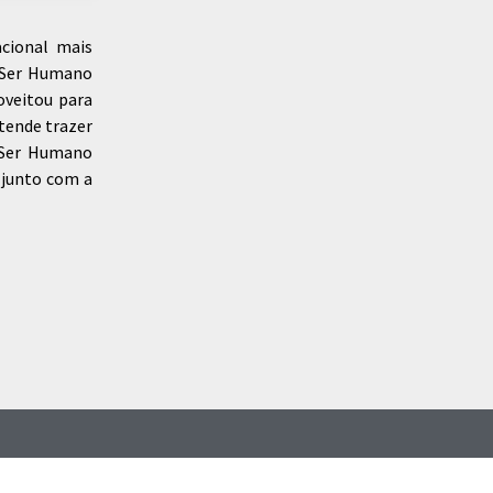
acional mais
d Ser Humano
oveitou para
etende trazer
 Ser Humano
 junto com a