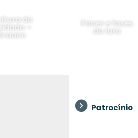
Novos
es e fases
Humanos e o
do luto
Futuro do
Trabalho
Patrocínio