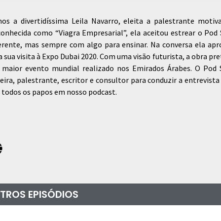
s a divertidíssima Leila Navarro, eleita a palestrante motiv
conhecida como “Viagra Empresarial”, ela aceitou estrear o Po
verente, mas sempre com algo para ensinar. Na conversa ela apr
 sua visita à Expo Dubai 2020. Com uma visão futurista, a obra pr
o maior evento mundial realizado nos Emirados Árabes. O Pod
ra, palestrante, escritor e consultor para conduzir a entrevista
ir todos os papos em nosso podcast.
TROS EPISÓDIOS