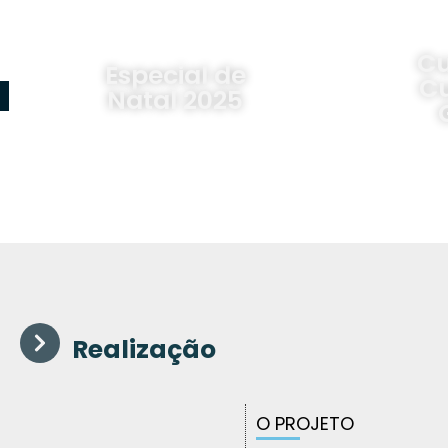
Cultura do
Fac
Cuidado –
Graacc
Realização
O PROJETO