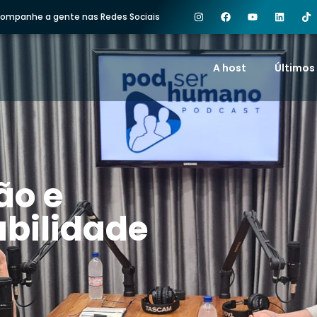
ompanhe a gente nas Redes Sociais
A host
Últimos
ão e
abilidade